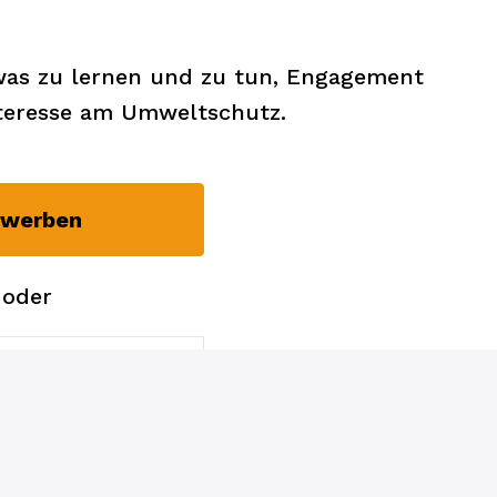
was zu lernen und zu tun, Engagement
nteresse am Umweltschutz.
werben
oder
deed bewerben
b teilen