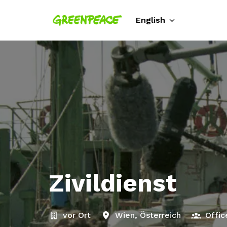
Skip
to
English
Homepage
content
Zivildienst
vor Ort
Wien
,
Österreich
Offi