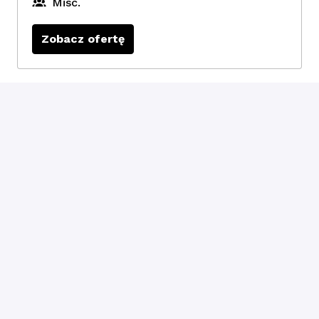
Misc.
Zobacz ofertę
Fundraiser/ka
Zobacz ofertę
Poland
,
Warszawa
Fundraising &
Engagement
Jesteśmy 