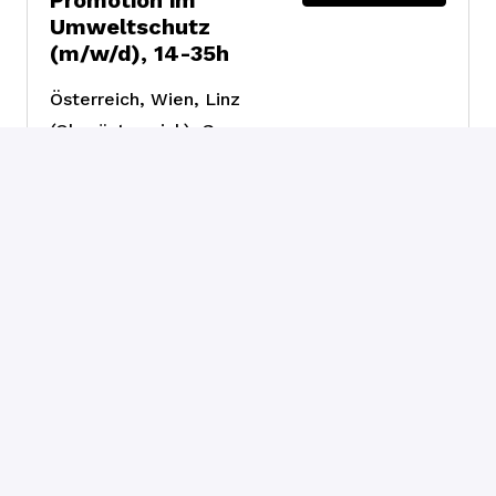
Umweltschutz
(m/w/d), 14-35h
Österreich
,
Wien, Linz
(Oberösterreich), Graz
(Steiermark), Klagenfurt
(Kärnten)
Fundraising &
Engagement
Top-Ferialjob:
Job ansehen
Fundraiser:in für
Promotion im
Umweltschutz
(m/w/d), 28-35h