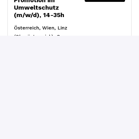
Umweltschutz
(m/w/d), 14-35h
Österreich
,
Wien, Linz
(Oberösterreich), Graz
(Steiermark), Klagenfurt
(Kärnten)
Fundraising &
Engagement
Top-Ferialjob:
Job ansehen
Fundraiser:in für
Promotion im
Umweltschutz
(m/w/d), 28-35h