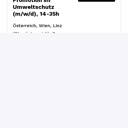
Umweltschutz
(m/w/d), 14-35h
Österreich
,
Wien, Linz
(Oberösterreich), Graz
(Steiermark), Klagenfurt
(Kärnten)
Fundraising &
Engagement
Top-Ferialjob:
Job ansehen
Fundraiser:in für
Promotion im
Umweltschutz
(m/w/d), 28-35h